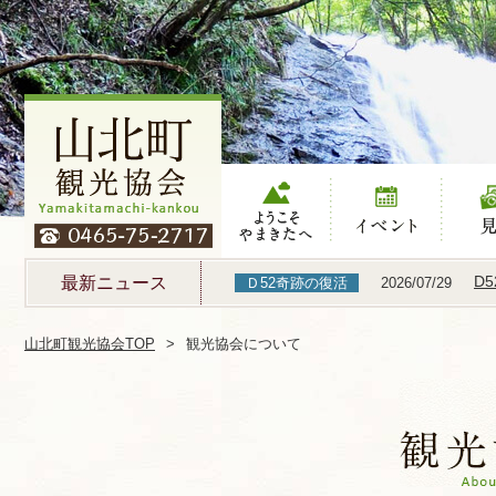
ようこそやまき
イベント
見る
たへ
D
最新ニュース
Ｄ52奇跡の復活
2026/07/29
山北町観光協会TOP
観光協会について