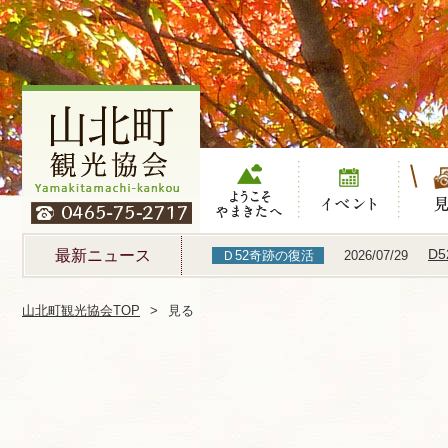
ようこそやまき
イベント
見る
たへ
D
最新ニュース
Ｄ52奇跡の復活
2026/07/29
山北町観光協会TOP
見る