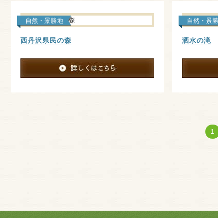
自然・景勝地
自然・景
西丹沢県民の森
洒水の滝
1