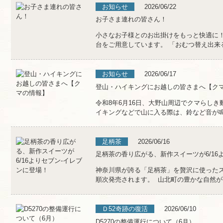
お知らせ
2026/06/22
お子さま連れの皆さん！
小さなお子様とのお出掛けをもっと快適に！
台をご用意しています。 「おむつ替え出来る場
お知らせ
2026/06/17
登山・ハイキングにお越しの皆さまへ【ク
令和8年6月16日、大野山周辺でクマらしき
イキングなどで山に入る際は、鈴など音が鳴る
足柄茶
2026/06/16
足柄茶の香り広がる、新作スイーツが6/16
神奈川県が誇る「足柄茶」を贅沢に使ったスイ
順次発売されます。 山北町の豊かな自然が育ん
Ｄ52奇跡の復活
2026/06/10
D5270の整備運行について（6月）