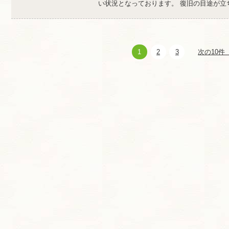
い状況となっております。 復旧の目途が立ち次
1
2
3
次の10件