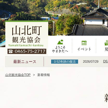
ようこそやまき
イベント
見る
たへ
D
最新ニュース
Ｄ52奇跡の復活
2026/07/29
山北観光協会TOP
新着情報