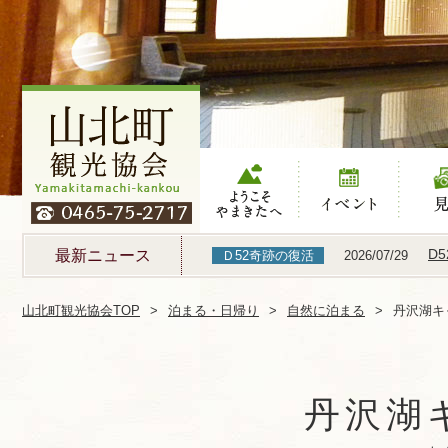
ようこそやまき
イベント
見る
たへ
D
最新ニュース
Ｄ52奇跡の復活
2026/07/29
山北町観光協会TOP
泊まる・日帰り
自然に泊まる
丹沢湖キ
丹沢湖