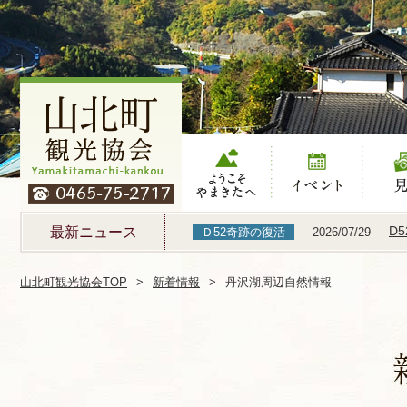
ようこそやまき
イベント
見る
たへ
D
最新ニュース
Ｄ52奇跡の復活
2026/07/29
山北町観光協会TOP
新着情報
丹沢湖周辺自然情報