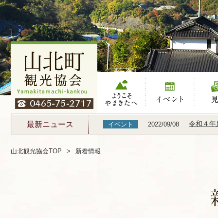
ようこそやまき
イベント
見る
たへ
令和４年
最新ニュース
イベント
2022/09/08
山北観光協会TOP
新着情報