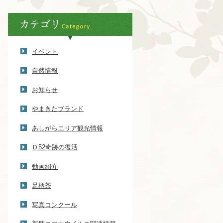
イベント
自然情報
お知らせ
やまきたブランド
あしがらエリア観光情報
Ｄ52奇跡の復活
動画紹介
足柄茶
写真コンクール