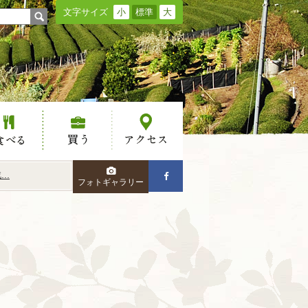
文字サイズ
小
標準
大
る
買う
アクセス
..
フォトギャラリー