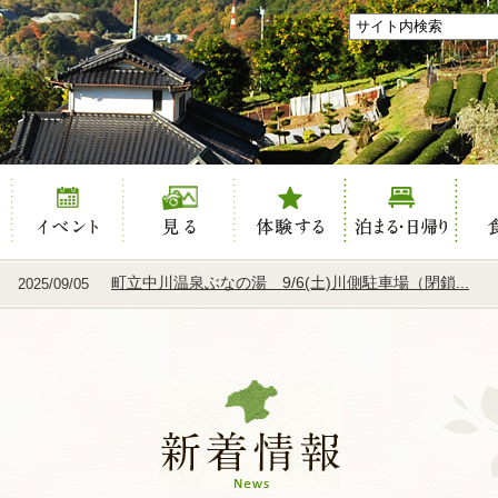
き
イベント
見る
体験する
泊まる
食べ
町立中川温泉ぶなの湯 9/6(土)川側駐車場（閉鎖...
2025/09/05