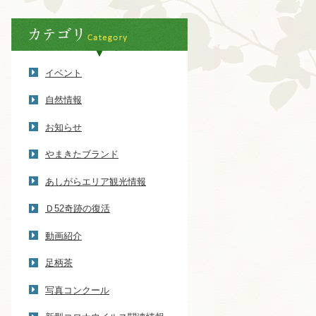
イベント
自然情報
お知らせ
やまきたブランド
あしがらエリア観光情報
Ｄ52奇跡の復活
動画紹介
足柄茶
写真コンクール