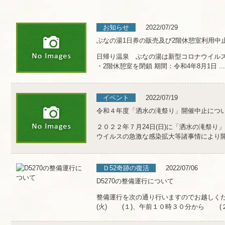
お知らせ
2022/07/29
ぶなの湯1日券の販売及び2階休憩室利用中
日帰り温泉 ぶなの湯は新型コロナウイルス
・2階休憩室を閉鎖 期間：令和4年8月1日 ...
イベント
2022/07/19
令和４年度「洒水の滝祭り」開催中止につ
２０２２年７月24日(日)に「洒水の滝祭り
ウイルスの急激な感染拡大等諸事情により開催
Ｄ52奇跡の復活
2022/07/06
D5270の整備運行について
整備運行を次の通り行いますのでお越しく
(火) (１)、午前１０時３０分から (２) 