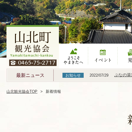
ようこそやまき
イベント
見る
たへ
ぶなの湯
最新ニュース
お知らせ
2022/07/29
山北観光協会TOP
新着情報