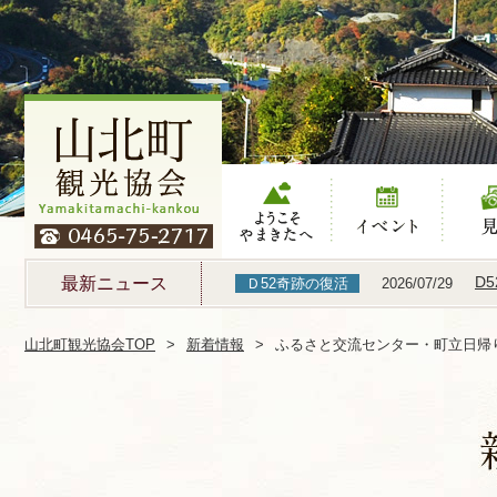
ようこそやまき
イベント
見る
たへ
D
最新ニュース
Ｄ52奇跡の復活
2026/07/29
山北町観光協会TOP
新着情報
ふるさと交流センター・町立日帰