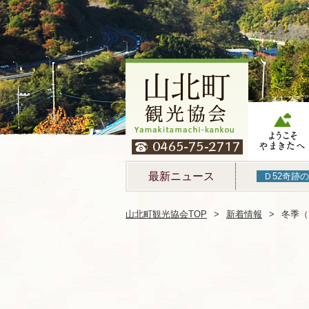
ようこそやま
たへ
最新ニュース
Ｄ52奇跡
山北町観光協会TOP
新着情報
冬季（