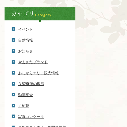
イベント
自然情報
お知らせ
やまきたブランド
あしがらエリア観光情報
Ｄ52奇跡の復活
動画紹介
足柄茶
写真コンクール