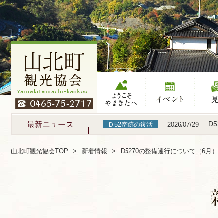
ようこそやまき
イベント
見る
たへ
D
最新ニュース
Ｄ52奇跡の復活
2026/07/29
山北町観光協会TOP
新着情報
D5270の整備運行について（6月）